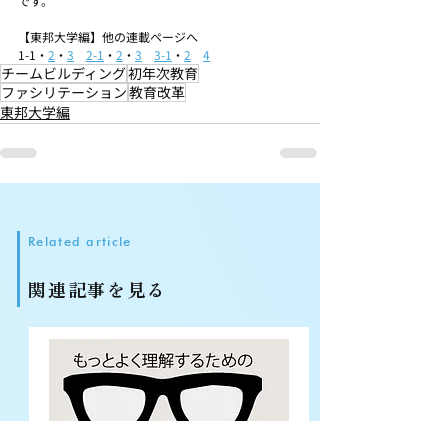
です。
【東邦大学編】他の連載ページへ
1-1・
2
・
3
2-1
・
2
・
3
3-1
・
2
4
チームビルディング
初年次教育
ファシリテーション
教育改革
東邦大学編
Related article
関連記事を見る