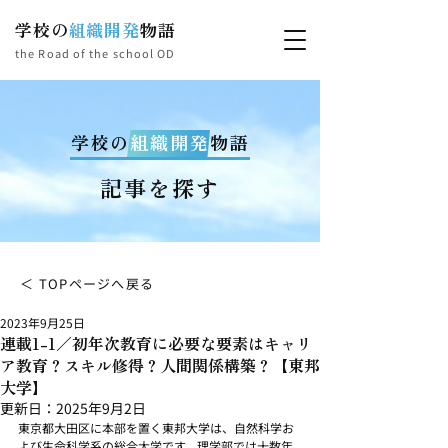
学校の
組織開発
物語
the Road of the school OD
学校の
組織開発
物語
記事を探す
＜ TOPページへ戻る
2023年9月25日
連載1-1／初年次教育に必要な要素はキャリ
ア教育？スキル修得？人間関係構築？【東邦
大学】
更新日：
2025年9月2日
東京都大田区に本部を置く東邦大学は、自然科学お
よび生命科学系の総合大学です。理学部では十数年