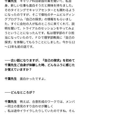
千葉先生　
キャリア科目新設の案を聞いて、私自
身、新しい仕事も面白そうだと興味を持ちました。
そのタイミングでキャリアセンターとも関わるよう
になったのですが、そこで御社のチームビルディン
グプログラム『自己の探求』の情報をもらいまし
た。すぐに会社の人が私のところに来てくれて、説
明を聞いて、トライアルのセッションをやってみよ
うということになったんです。私は理学部のＦＤ担
当になっていたので、ＦＤで理学部教員に『自己の
探求』を体験してもらうことにしました。今から12
～13年も前の話です。
――古い話になりますが、『自己の探求』を初めて
千葉先生ご自身が体験した時、どんなふうに感じた
か覚えていますか？
千葉先生　
面白かったですよ。
――どんなところが？
千葉先生　
例えば、合意形成のワークでは、メンバ
ー同士の意見のすり合わせが難しく
、私は途中イライラしたりしていたのですね。そん