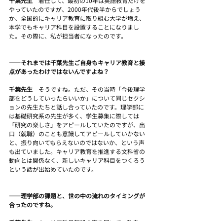
千葉先生　
着任して、最初の10年は英語教育だけを
やっていたのですが、2000年代後半からでしょう
か、全国的にキャリア教育に取り組む大学が増え、
本学でもキャリア科目を設置することになりまし
た。その際に、私が担当者になったのです。
――それまでは千葉先生ご自身もキャリア教育と接
点があったわけではないんですよね？
千葉先生　
そうですね。ただ、その当時「今後理学
部をどうしていったらいいか」について同じセクシ
ョンの先生たちと話し合っていたのです。理学部に
は基礎研究系の先生が多く、学生募集に際しては
「研究の楽しさ」をアピールしていたのですが、出
口（就職）のことも意識してアピールしていかない
と、振り向いてもらえないのではないか、という声
も出ていました。キャリア教育を推進する文科省の
動向とは関係なく、新しいキャリア科目をつくろう
という話が出始めていたのです。
――理学部の課題と、世の中の流れのタイミングが
合ったのですね。