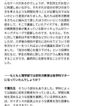
んなケースがあるのでしょうが、学生同士がお互い
に刺激しあいながら、それぞれが自分の学びのあり
方を考えるような時間を持つことが必要なのではな
いかという意見がありました。私たちは初年次教育
をきちんと組み立て直したほうがいいという合意形
成をして、そこで議論していたアイデアを、各学科
の教務責任者が集まっている新カリキュラムのワー
キンググループで提案したのです。もちろん、それ
に対して最初は不安や懸念などがいろいろ出てきま
したが、入学者の傾向や変化に合わせてどういう初
年次セミナーをつくればよいかの議論を深めていき
ました。「自分の関心を掘り下げる」という目標を
含むなど、学生の現状に即したプログラム案を作成
することができ、最終的に合意を得ることができま
した。
――もともと理学部では初年次教育は各学科マター
になっていたんでしょうか？
千葉先生　
そういう部分もありました。学科によっ
ては独自に初年次教育を行っていました。学問の興
味を深めるような授業を展開している学科もあれ
ば、ガイダンスの延長上のような要素を含む授業も
あり、さまざまでした。