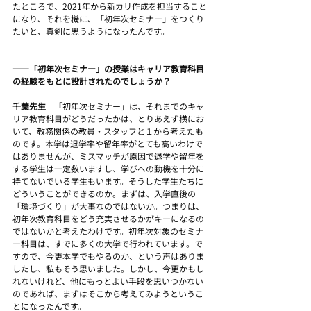
たところで、2021年から新カリ作成を担当すること
になり、それを機に、「初年次セミナー」をつくり
たいと、真剣に思うようになったんです。
――「初年次セミナー」の授業はキャリア教育科目
の経験をもとに設計されたのでしょうか？
千葉先生　「
初年次セミナー」は、それまでのキャ
リア教育科目がどうだったかは、とりあえず横にお
いて、教務関係の教員・スタッフと１から考えたも
のです。本学は退学率や留年率がとても高いわけで
はありませんが、ミスマッチが原因で退学や留年を
する学生は一定数いますし、学びへの動機を十分に
持てないでいる学生もいます。そうした学生たちに
どういうことができるのか。まずは、入学直後の
「環境づくり」が大事なのではないか。つまりは、
初年次教育科目をどう充実させるかがキーになるの
ではないかと考えたわけです。初年次対象のセミナ
ー科目は、すでに多くの大学で行われています。で
すので、今更本学でもやるのか、という声はありま
したし、私もそう思いました。しかし、今更かもし
れないけれど、他にもっとよい手段を思いつかない
のであれば、まずはそこから考えてみようというこ
とになったんです。