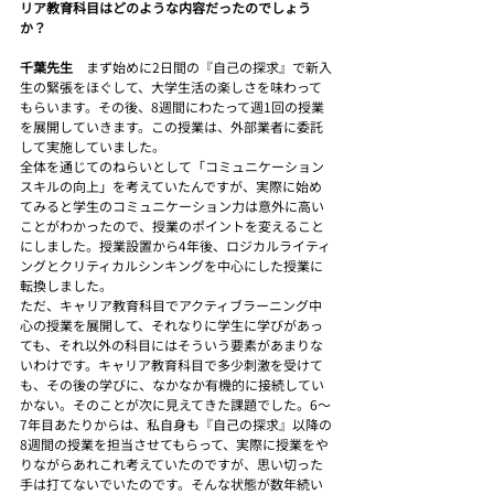
リア教育科目はどのような内容だったのでしょう
か？
千葉先生　
まず始めに2日間の『自己の探求』で新入
生の緊張をほぐして、大学生活の楽しさを味わって
もらいます。その後、8週間にわたって週1回の授業
を展開していきます。この授業は、外部業者に委託
して実施していました。
全体を通じてのねらいとして「コミュニケーション
スキルの向上」を考えていたんですが、実際に始め
てみると学生のコミュニケーション力は意外に高い
ことがわかったので、授業のポイントを変えること
にしました。授業設置から4年後、ロジカルライティ
ングとクリティカルシンキングを中心にした授業に
転換しました。
ただ、キャリア教育科目でアクティブラーニング中
心の授業を展開して、それなりに学生に学びがあっ
ても、それ以外の科目にはそういう要素があまりな
いわけです。キャリア教育科目で多少刺激を受けて
も、その後の学びに、なかなか有機的に接続してい
かない。そのことが次に見えてきた課題でした。6～
7年目あたりからは、私自身も『自己の探求』以降の
8週間の授業を担当させてもらって、実際に授業をや
りながらあれこれ考えていたのですが、思い切った
手は打てないでいたのです。そんな状態が数年続い