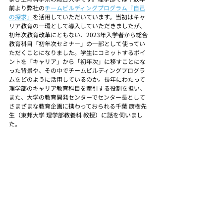
前より弊社の
チームビルディングプログラム『自己
の探求』
を活用していただいています。当初はキャ
リア教育の一環として導入していただきましたが、
初年次教育改革にともない、2023年入学者から総合
教育科目「初年次セミナー」の一部として使ってい
ただくことになりました。学生にコミットするポイ
ントを「キャリア」から「初年次」に移すことにな
った背景や、その中でチームビルディングプログラ
ムをどのように活用しているのか。長年にわたって
理学部のキャリア教育科目を牽引する役割を担い、
また、大学の教育開発センターでセンター長として
さまざまな教育企画に携わっておられる千葉 康樹先
生（東邦大学 理学部教養科 教授）に話を伺いまし
た。