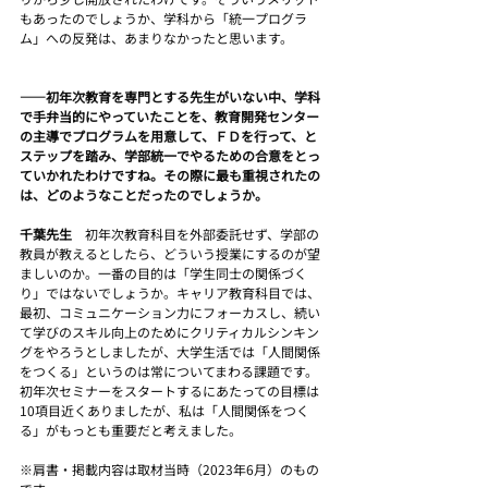
もあったのでしょうか、学科から「統一プログラ
ム」への反発は、あまりなかったと思います。
――初年次教育を専門とする先生がいない中、学科
で手弁当的にやっていたことを、教育開発センター
の主導でプログラムを用意して、ＦＤを行って、と
ステップを踏み、学部統一でやるための合意をとっ
ていかれたわけですね。その際に最も重視されたの
は、どのようなことだったのでしょうか。
千葉先生　
初年次教育科目を外部委託せず、学部の
教員が教えるとしたら、どういう授業にするのが望
ましいのか。一番の目的は「学生同士の関係づく
り」ではないでしょうか。キャリア教育科目では、
最初、コミュニケーション力にフォーカスし、続い
て学びのスキル向上のためにクリティカルシンキン
グをやろうとしましたが、大学生活では「人間関係
をつくる」というのは常についてまわる課題です。
初年次セミナーをスタートするにあたっての目標は
10項目近くありましたが、私は「人間関係をつく
る」がもっとも重要だと考えました。
※肩書・掲載内容は取材当時（2023年6月）のもの