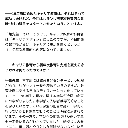
――10年前に始めたキャリア教育は、それはそれで
成功したけれど、今回はもう少し初年次教育的な意
味づけの科目をスタートさせたということですね。
千葉先生　
はい、そうです。キャリア教育の科目名
は「キャリアデザイン」だったのですが、科目開設
の数年後からは、キャリアに重点を置くというよ
り、初年次教育的な内容になっていました。
――キャリア教育から初年次教育に力点を変えるき
っかけは何だったのですか？
千葉先生　
本学部には教育開発センターという組織
があり、私がセンター長を務めているのですが、教
育企画に関する自由なディスカッションをしていま
す。そこでの学生の現状に関する議論が今回の企画
につながりました。本学部の入学者は専門的なこと
を学びたいと思っている学生の割合が高く、学内で
行っているＩＲ調査でもそのことは明確に示されて
います。その一方で、学びへの動機づけが弱い学生
も一定数いるのがわかっていました。動機づけの弱
さにも、単にぼんやりとしか興味がないなど、いろ