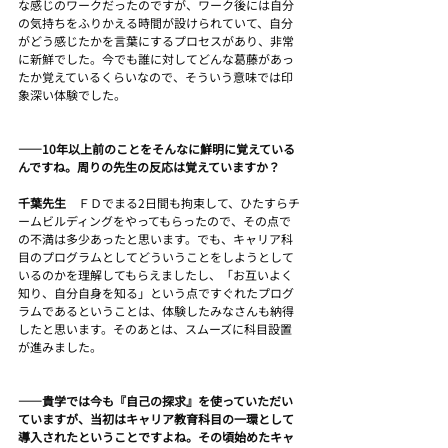
な感じのワークだったのですが、ワーク後には自分
の気持ちをふりかえる時間が設けられていて、自分
がどう感じたかを言葉にするプロセスがあり、非常
に新鮮でした。今でも誰に対してどんな葛藤があっ
たか覚えているくらいなので、そういう意味では印
象深い体験でした。
――10年以上前のことをそんなに鮮明に覚えている
んですね。周りの先生の反応は覚えていますか？
千葉先生　
ＦＤでまる2日間も拘束して、ひたすらチ
ームビルディングをやってもらったので、その点で
の不満は多少あったと思います。でも、キャリア科
目のプログラムとしてどういうことをしようとして
いるのかを理解してもらえましたし、「お互いよく
知り、自分自身を知る」という点ですぐれたプログ
ラムであるということは、体験したみなさんも納得
したと思います。そのあとは、スムーズに科目設置
が進みました。
――貴学では今も『自己の探求』を使っていただい
ていますが、当初はキャリア教育科目の一環として
導入されたということですよね。その頃始めたキャ