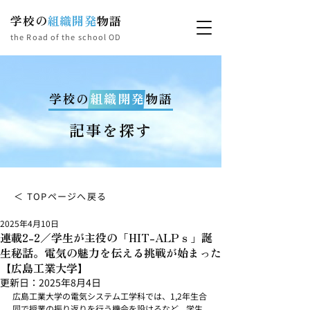
学校の
組織開発
物語
the Road of the school OD
学校の
組織開発
物語
記事を探す
＜ TOPページへ戻る
2025年4月10日
連載2-2／学生が主役の「HIT-ALPｓ」誕
生秘話。電気の魅力を伝える挑戦が始まった
【広島工業大学】
更新日：
2025年8月4日
広島工業大学の電気システム工学科では、1,2年生合
同で授業の振り返りを行う機会を設けるなど、学生