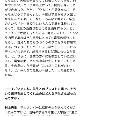
けるだけ、実験をやるだけで退屈していたから、何
かやりたい」という声も上がって、賛同を得ること
ができました。ただ、「やることが勉強なんて、そ
んなんじゃつまらん」と、今度は学生からダメ出し
が来たんですよ。そこから、みんなで考えて、学生
の方から「小中高校生にいろんな実験を体験しても
らって、電気の面白さを伝える企画を作ろう」とい
うアイデアが出てきたんです。考えてみたら、そうい
う内容であれば学生自身にとっても電気の勉強にも
なるし、自分たちでものづくりのプロセスも体験で
きる。つまり、ものづくりをしながら、チームビル
ディングもできて、成長できるし就職にもつながる
な、と。さらに、企業の方々にも参加していただけ
るし、電気の面白さを小中高校生にも知ってもらえ
る。その場にいた全員が「これだ！これがいい
な！」と。みんなの意見が一致した、って感じまし
たね。
――すごいですね。先生とのブレストの場で、そう
いう意見を出してくれたのはどんな学生さんだった
んですか？
村上先生　
学生メンバーは松岡先生が選んでくださ
ったんですけど、当時の学部３年生と大学院1年生と