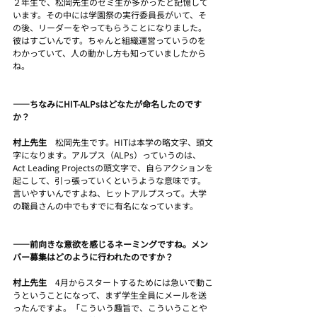
２年生で、松岡先生のゼミ生が多かったと記憶して
います。その中には学園祭の実行委員長がいて、そ
の後、リーダーをやってもらうことになりました。
彼はすごいんです。ちゃんと組織運営っていうのを
わかっていて、人の動かし方も知っていましたから
ね。
――ちなみにHIT-ALPsはどなたが命名したのです
か？
村上先生　
松岡先生です。HITは本学の略文字、頭文
字になります。アルプス（ALPs）っていうのは、
Act Leading Projectsの頭文字で、自らアクションを
起こして、引っ張っていくというような意味です。
言いやすいんですよね、ヒットアルプスって。大学
の職員さんの中でもすでに有名になっています。
――前向きな意欲を感じるネーミングですね。メン
バー募集はどのように行われたのですか？
村上先生　
4月からスタートするためには急いで動こ
うということになって、まず学生全員にメールを送
ったんですよ。「こういう趣旨で、こういうことや