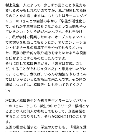
村上先生　
人によって、少しずつ言うことや見方も
変わるのかもしれないのですが、私が記憶してる限
りのことをお話しますね。もともとはラーニングバ
リューのHさんとの会話の中から「学生が活性化し
て、それが学生募集にもつながるような活動をやっ
ていきたい」という話が出たんです。それを受け
て、私が学科で提案したのは、オープンキャンパス
での説明を担当してもらうとか、オリエンテーショ
ン・ゼミナールの指導学生をやってもらうといっ
た、既存の断片的な取り組みをまとめたような役割
を任せようとするものだったんですよ。
それに対して松岡先生から、「趣旨は賛成。だけ
ど、やることがそれじゃダメだ」と意見をいただい
て。そこから、例えば、いろんな勉強をやらせてみ
てはどうかといった案も出て来たんです。その時の
議論については、松岡先生にも聞いてみてくださ
い。
次に私と松岡先生とか板井先生とラーニングバリュ
ーのHさん、そして、学生の中からリーダー候補とな
るような人に何人か参加してもらって、企画会議を
することになりました。それが2024年1月のことで
す。
企画の趣旨を話すと、学生の方からも、「授業を受