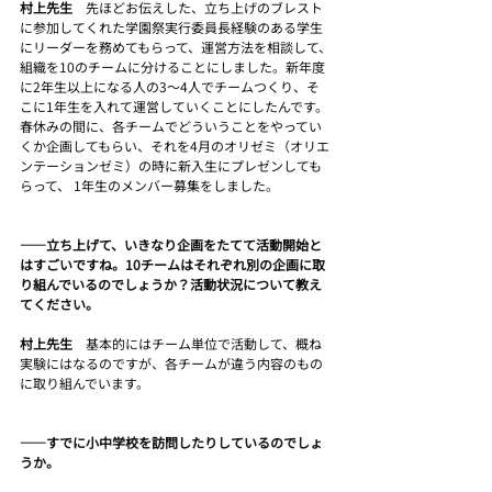
村上先生　
先ほどお伝えした、立ち上げのブレスト
に参加してくれた学園祭実行委員長経験のある学生
にリーダーを務めてもらって、運営方法を相談して、
組織を10のチームに分けることにしました。新年度
に2年生以上になる人の3～4人でチームつくり、そ
こに1年生を入れて運営していくことにしたんです。
春休みの間に、各チームでどういうことをやってい
くか企画してもらい、それを4月のオリゼミ（オリエ
ンテーションゼミ）の時に新入生にプレゼンしても
らって、 1年生のメンバー募集をしました。
――立ち上げて、いきなり企画をたてて活動開始と
はすごいですね。10チームはそれぞれ別の企画に取
り組んでいるのでしょうか？活動状況について教え
てください。
村上先生　
基本的にはチーム単位で活動して、概ね
実験にはなるのですが、各チームが違う内容のもの
に取り組んでいます。
――すでに小中学校を訪問したりしているのでしょ
うか。