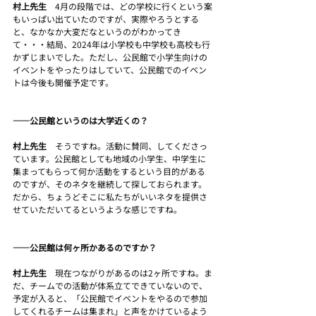
村上先生　
4月の段階では、どの学校に行くという案
もいっぱい出ていたのですが、実際やろうとする
と、なかなか大変だなというのがわかってき
て・・・結局、2024年は小学校も中学校も高校も行
かずじまいでした。ただし、公民館で小学生向けの
イベントをやったりはしていて、公民館でのイベン
トは今後も開催予定です。
――公民館というのは大学近くの？
村上先生　
そうですね。活動に賛同、してくださっ
ています。公民館としても地域の小学生、中学生に
集まってもらって何か活動をするという目的がある
のですが、そのネタを継続して探しておられます。
だから、ちょうどそこに私たちがいいネタを提供さ
せていただいてるというような感じですね。
――公民館は何ヶ所かあるのですか？
村上先生　
現在つながりがあるのは2ヶ所ですね。ま
だ、チームでの活動が体系立てできていないので、
予定が入ると、「公民館でイベントをやるので参加
してくれるチームは集まれ」と声をかけているよう