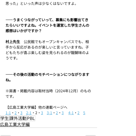
思った」といった声は少なくはないですよ。
――うまくつながっていって、募集にも影響出てき
たらいいですよね。イベントを運営した学生さんの
感想はいかがですか？
村上先生　
公民館でもオープンキャンパスでも、相
手から反応があるのが楽しいと言っていますね。子
どもたちが喜ぶ楽しむ姿を見られるのが醍醐味のよ
うです。
――その後の活動のモチベーションにつながります
ね。
※肩書・掲載内容は取材当時（2024年12月）のもの
です。
【広島工業大学編】他の連載ページへ
1-1
・
2
・
3
2-1
・2・
3
3-1
・
2
・
3
4-1
・
2
5
学生
課外活動
PBL
広島工業大学編