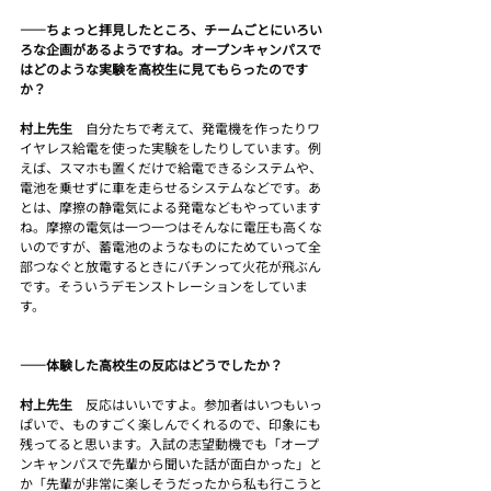
――ちょっと拝見したところ、チームごとにいろい
ろな企画があるようですね。オープンキャンパスで
はどのような実験を高校生に見てもらったのです
か？
村上先生　
自分たちで考えて、発電機を作ったりワ
イヤレス給電を使った実験をしたりしています。例
えば、スマホも置くだけで給電できるシステムや、
電池を乗せずに車を走らせるシステムなどです。あ
とは、摩擦の静電気による発電などもやっています
ね。摩擦の電気は一つ一つはそんなに電圧も高くな
いのですが、蓄電池のようなものにためていって全
部つなぐと放電するときにバチンって火花が飛ぶん
です。そういうデモンストレーションをしていま
す。
――体験した高校生の反応はどうでしたか？
村上先生　
反応はいいですよ。参加者はいつもいっ
ぱいで、ものすごく楽しんでくれるので、印象にも
残ってると思います。入試の志望動機でも「オープ
ンキャンパスで先輩から聞いた話が面白かった」と
か「先輩が非常に楽しそうだったから私も行こうと