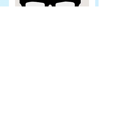
2018年10月1日 6:41:46
学校の組織開発ー用語解説リンク集
ー
2018年10月4日 6:40:57