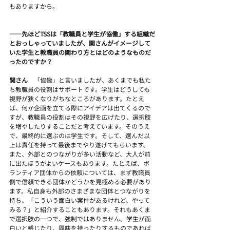
もありますから。
――先ほどTSSは「教職員と学生が協働」する組織だ
とおっしゃっていましたが、関さんがイメージして
いた学生と教職員の関わり方とはどのようなものだ
ったのですか？
関さん　
「協働」と言いましたが、あくまでも私た
ち教職員の役割はサポートです。学生はどうしても
視野が狭くなりがちなところがあります。たとえ
ば、何か企画を立てる際にアイデアは出てくるので
すが、教職員の役割はその視野を広げたり、選択肢
を増やしたりすることだと考えています。そのうえ
で、最終的に選ぶのは学生です。そして、選んだ以
上は責任を持って最後までやり遂げてもらいます。
また、外部とのつながりが多い活動など、大人が前
に出たほうがよいケースもあります。たとえば、ボ
ランティア団体からの依頼については、まず教職員
側で信頼できる団体かどうかを見極める必要があり
ます。私自身も外部のさまざまな団体とつながりを
持ち、「こういう面白い案件があるけれど、やって
みる？」と紹介することもあります。それもあくま
で選択肢の一つで、強制ではありません。学生が面
白いと感じたり、興味を持ったりするものであれば