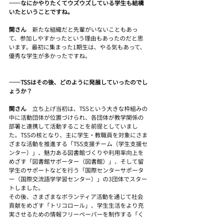
――なにかやりたくてウズウズしている学生も結構
いたということですね。
関さん　
新たな組織だと先輩がいないこともあっ
て、参加しやすかったという理由もあったのだと思
います。最初に集まった1期生は、やる気もあって、
優秀な学生が多かったですね。
――TSSはその後、どのように発展していったのでし
ょうか？
関さん　
立ち上げ当初は、TSSという大きな枠組みの
中に活動団体が位置づけられ、各団体が教学関係の
部署と連携して活動することを前提としていまし
た。TSSの核となり、主に学生・教職員を対象にさま
ざまな活動を推進する「TSS支援チーム（学生支援セ
ンター）」、魅力ある図書館づくりや利用率向上を
めざす「図書館サポーター（図書館）」、そして留
学生のサポートなどを行う「国際センターサポータ
ー（国際交流語学学習センター）」の3団体でスター
トしました。
その後、さまざまなボランティア活動を通じて社会
貢献をめざす「トリコロール」、学生生活をより充
実させるための情報フリーペーパーを制作する「く