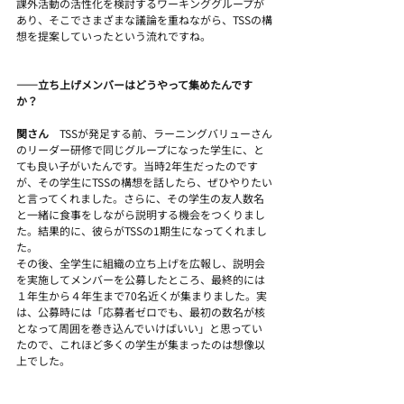
課外活動の活性化を検討するワーキンググループが
あり、そこでさまざまな議論を重ねながら、TSSの構
想を提案していったという流れですね。 
――立ち上げメンバーはどうやって集めたんです
か？
関さん　
TSSが発足する前、ラーニングバリューさん
のリーダー研修で同じグループになった学生に、と
ても良い子がいたんです。当時2年生だったのです
が、その学生にTSSの構想を話したら、ぜひやりたい
と言ってくれました。さらに、その学生の友人数名
と一緒に食事をしながら説明する機会をつくりまし
た。結果的に、彼らがTSSの1期生になってくれまし
た。
その後、全学生に組織の立ち上げを広報し、説明会
を実施してメンバーを公募したところ、最終的には
１年生から４年生まで70名近くが集まりました。実
は、公募時には「応募者ゼロでも、最初の数名が核
となって周囲を巻き込んでいけばいい」と思ってい
たので、これほど多くの学生が集まったのは想像以
上でした。