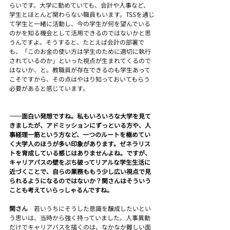
らいです。大学に勤めていても、会計や人事など、
学生とほとんど関わらない職員もいます。TSSを通じ
て学生と一緒に活動し、今の学生が何を望んでいる
のかを知る機会として活用できるのではないかと思
うんですよ。そうすると、たとえば会計の部署で
も、「このお金の使い方は学生のために適切に執行
されているのか」といった視点が生まれてくるので
はないか、と。教職員が存在できるのも学生あって
こそですから、その点はやはり知っておいてもらう
必要があると感じています。
――面白い発想ですね。私もいろいろな大学を見て
きましたが、アドミッションにずっといる方や、人
事経理一筋という方など、一つのルートを極めてい
く大学人のほうが多い印象があります。ゼネラリス
トを育成している感じはありませんよね。ですが、
キャリアパスの壁をぶち破ってリアルな学生生活に
近づくことで、自らの業務ももう少し広い視点で見
られるようになるのではないか？関さんはそういう
ことも考えていらっしゃるんですね。
関さん　
若いうちにそうした意識を醸成したいとい
う思いは、当時から強く持っていました。人事異動
だけでキャリアパスを描くのは、なかなか難しい面