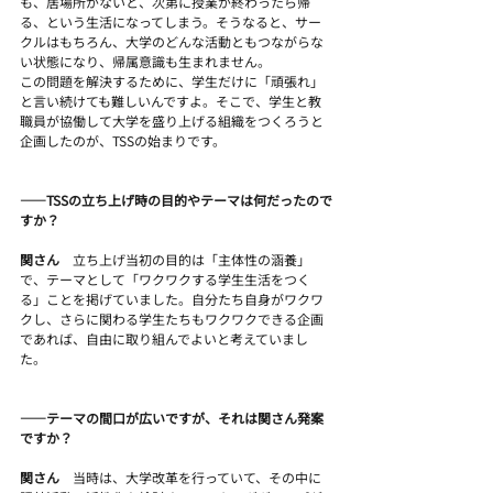
も、居場所がないと、次第に授業が終わったら帰
る、という生活になってしまう。そうなると、サー
クルはもちろん、大学のどんな活動ともつながらな
い状態になり、帰属意識も生まれません。
この問題を解決するために、学生だけに「頑張れ」
と言い続けても難しいんですよ。そこで、学生と教
職員が協働して大学を盛り上げる組織をつくろうと
企画したのが、TSSの始まりです。
――TSSの立ち上げ時の目的やテーマは何だったので
すか？
関さん　
立ち上げ当初の目的は「主体性の涵養」
で、テーマとして「ワクワクする学生生活をつく
る」ことを掲げていました。自分たち自身がワクワ
クし、さらに関わる学生たちもワクワクできる企画
であれば、自由に取り組んでよいと考えていまし
た。
――テーマの間口が広いですが、それは関さん発案
ですか？
関さん　
当時は、大学改革を行っていて、その中に