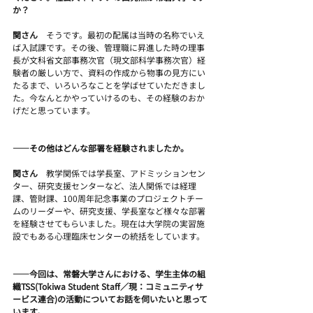
か？
関さん　
そうです。最初の配属は当時の名称でいえ
ば入試課です。その後、管理職に昇進した時の理事
長が文科省文部事務次官（現文部科学事務次官）経
験者の厳しい方で、資料の作成から物事の見方にい
たるまで、いろいろなことを学ばせていただきまし
た。今なんとかやっていけるのも、その経験のおか
げだと思っています。
――
その他は
どんな部署を経験されましたか。
関さん　
教学関係では学長室、アドミッションセン
ター、研究支援センターなど、法人関係では経理
課、管財課、100周年記念事業のプロジェクトチー
ムのリーダーや、研究支援、学長室など様々な部署
を経験させてもらいました。現在は大学院の実習施
設でもある心理臨床センターの統括をしています。
――今回は、常磐大学さんにおける、学生主体の組
織TSS(Tokiwa Student Staff／現：コミュニティサ
ービス連合)の活動についてお話を伺いたいと思って
います。