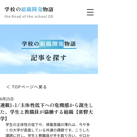
学校の
組織開発
物語
the Road of the school OD
学校の
組織開発
物語
記事を探す
＜ TOPページへ戻る
6月25日
連載1-1/主体性低下への危機感から誕生し
た、学生と教職員が協働する組織【常磐大
学】
学生の主体性の低下や、帰属意識の薄れは、今や多
くの大学が直面している共通の課題です。こうした
課題に対し、学生と教職員が手を取り合い、ゼロか