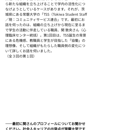
ら新たな組織を立ち上げることで学内の活性化につ
なげようとしているケースがあります。それが、茨
城県にある常磐大学の「TSS（Tokiwa Student Staff
／現：コミュニティサービス連合」です。最初にお
話を伺ったのは、組織の立ち上げから現在に至るま
で学生の活動に伴走している職員、関 敦央さん（心
理臨床センター統括）。第1回目は、TSS誕生の背景
にある危機感、教職員と学生が目指した「協働」の
理想像、そして組織がもたらした職員側の変化につ
いて詳しくお話を伺いました。
（全３回の第１回）
――最初に関さんのプロフィールについてお聞かせ
ください。社会人キャリアの出発点が常磐大学です