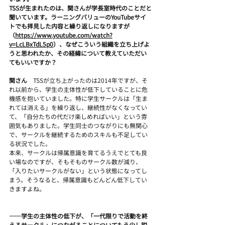
TSSが生まれたのは、関さんが学長室時代のことだと
聞いています。ラーニングバリューのYouTubeサイ
トでも拝見した内容と繰り返しになりますが
（
https://www.youtube.com/watch?
v=LcLBxTdL5p0
）、なぜこういう組織を立ち上げよ
うと思われたか、その経緯について教えていただい
てもいいですか？
関さん　
TSSが立ち上がったのは2014年ですが、そ
れ以前から、学生の主体性が低下していることに危
機感を抱いていました。特に学生サークルは「生ま
れては消える」を繰り返し、継続性がなくなってい
て、「自分たちの代だけ楽しめればいい」という雰
囲気もありました。学生同士のつながりにも無関心
で、サークルを継続するためのスキルも不足してい
る状況でした。
本来、サークルは帰属意識を育てるうえでとても良
い場なのですが、そもそものサークル数が減り、
「入りたいサークルがない」という状態になってし
まう。そうなると、帰属意識もどんどん低下してい
きますよね。
――学生の主体性の低下が、「一代限りで活動を終
えるサークル」につながることについてもう少し説