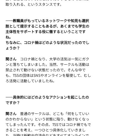
取り入れる、というスタンスです。
――教職員がもっているネットワークや知見も選択
肢として提示することもあるが、あくまでも学生の
主体性をサポートする役に徹するということです
ね。
ちなみに、コロナ禍はどのような状況だったのでし
ょうか？
関さん　
コロナ禍となり、大学の活気は一気にガク
ンと落ちてしまいました。当然、サークルも活動は
禁止されて動けない状態だったので。そんな中で
も、TSSの団体はSNSやオンラインを駆使して、むし
ろ活発に活動していましたね。
――具体的にはどのようなアクションを起こしたの
ですか？
関さん　
普通のサークルは、どこも「何をしていい
のかわからない」という状態に陥り、動けなくなっ
てしまったんです。その点、TSSではコロナ禍でもで
きることを考え、一つひとつ具体化していきまし
た。当時は新歓や交流会などをすべてオンラインで