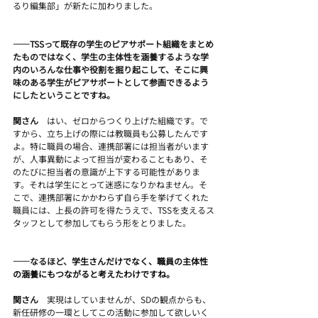
るり編集部」が新たに加わりました。
――TSSって既存の学生のピアサポート組織をまとめ
たものではなく、学生の主体性を涵養するような学
内のいろんな仕事や役割を掘り起こして、そこに興
味のある学生がピアサポートとして参画できるよう
にしたということですね。
関さん　
はい、ゼロからつくり上げた組織です。で
すから、立ち上げの際には教職員も公募したんです
よ。特に職員の場合、連携部署には担当者がいます
が、人事異動によって担当が変わることもあり、そ
のたびに担当者の意識が上下する可能性がありま
す。それは学生にとって迷惑になりかねません。そ
こで、連携部署にかかわらず自ら手を挙げてくれた
職員には、上長の許可を得たうえで、TSSを支えるス
タッフとして参加してもらう形をとりました。
――なるほど、
学生さんだけでなく、職員の主体性
の涵養にもつながると考えたわけですね。
関さん　
実現はしていませんが、SDの観点からも、
新任研修の一環としてこの活動に参加して欲しいく