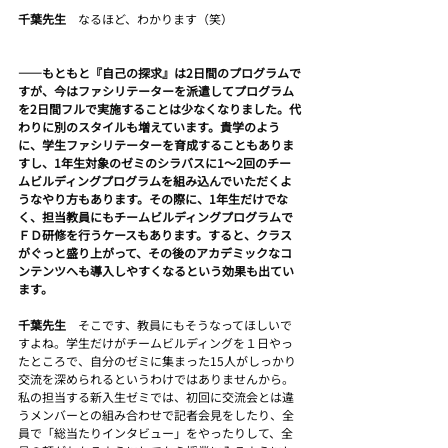
千葉先生　
なるほど、わかります（笑）
――もともと『自己の探求』は2日間のプログラムで
すが、今はファシリテーターを派遣してプログラム
を2日間フルで実施することは少なくなりました。代
わりに別のスタイルも増えています。貴学のよう
に、学生ファシリテーターを育成することもありま
すし、1年生対象のゼミのシラバスに1～2回のチー
ムビルディングプログラムを組み込んでいただくよ
うなやり方もあります。その際に、1年生だけでな
く、担当教員にもチームビルディングプログラムで
ＦＤ研修を行うケースもあります。すると、クラス
がぐっと盛り上がって、その後のアカデミックなコ
ンテンツへも導入しやすくなるという効果も出てい
ます。
千葉先生　
そこです、教員にもそうなってほしいで
すよね。学生だけがチームビルディングを１日やっ
たところで、自分のゼミに集まった15人がしっかり
交流を深められるというわけではありませんから。
私の担当する新入生ゼミでは、初回に交流会とは違
うメンバーとの組み合わせで記者会見をしたり、全
員で「総当たりインタビュー」をやったりして、全