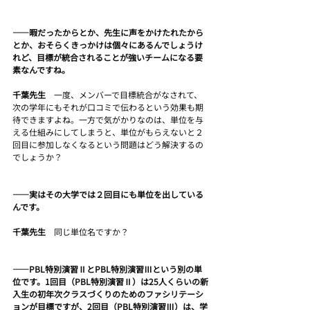
――暇だったからとか、先生に声をかけたれたから
とか、おそらくきっかけは個々にあるんでしょうけ
れど、目標が統合されることが強いチームになる要
素なんですね。
千葉先生　
一度、メンバーで目標統合がなされて、
次の学年にもそれが口コミで伝わるという効果も期
待できますよね。一方で気がかりなのは、単位を与
える仕組みにしてしまうと、単位がもらえないと２
回目に参加しなくなるという問題はどう解決するの
でしょうか？
――実はその大学では２回目にも単位を出している
んです。
千葉先生　
同じ単位名ですか？
――PBL特別演習ⅡとPBL特別演習Ⅲという別の単
位です。1回目（PBL特別演習Ⅱ）は25人くらいの新
入生の初年次クラスづくりのためのファシリテーシ
ョンが目標ですが、2回目（PBL特別演習Ⅲ）は、学