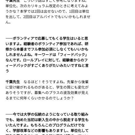
千葉先生　
こういう話はすごく参考になりますね。
単位化、次のカリキュラム改定のときに考えてみよ
うかな？本学では2回は出せないので、1回目は単位
を出して、2回目はアルバイトでもいいかもしれませ
ん。
――ボランティアで応募してもくる学生はいると思
いますよ。経験者のボランティア参加であれば、研
修から本番までフル参加必須にしなくてもいいかも
しれませんよね。キーワードは「フィードバック」
なんです。ロールプレイに対して、経験者からのフ
ィードバックがすごくありがたいみたいですねと言
う
千葉先生　
なるほど！そうですよね。先輩から後輩
に受け継がれるものがあると、学生の質にも変化が
ありそうですが、募集へのプラスの波及効果が見え
るまでに何年くらいかかるのでしょうか？
――今では大学の伝統のようになっている取り組み
でも、始めた当初は新入生の中から脱走する学生も
いたんですよ。もちろんこのプログラムだけでな
く、学部改革などの影響もありますし、単位化して