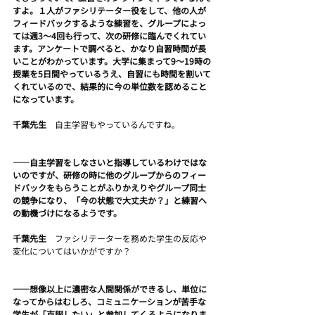
すよ。１人がファシリテーター役をして、他の人が
フィードバックするような練習を、グループによっ
ては週3～4回も行って、次の研修に臨んでくれてい
ます。アンケートで調べると、かなり自習時間が長
いことがわかっています。大学に集まって9～19時の
授業を5日間やっているうえ、自習にも時間を割いて
くれているので、結果的に今の単位数を認めること
になっています。
千葉先生　
自主学習もやっているんですね。
――自主学習をしなさいと指導しているわけではな
いのですが、研修の時に他のグループからのフィー
ドバックをもらうことがふりかえりやグループ同士
の競争になり、「今の状態で大丈夫か？」と練習へ
の動機づけになるようです。
千葉先生　
ファシリテーターを務めた学生の反応や
変化についてはいかがですか？
――想像以上に濃密な人間関係ができるし、単位に
なってからはむしろ、コミュニケーションが苦手な
学生が「克服したい」と参加してくるようになりま