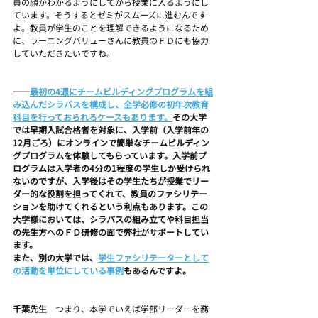
員の顔がわかるようにしてから授業に入るようにし
ています。そうするとゼミがスムーズに進むんです
よ。教員が学生のことを理解できるようになるため
に、ラーニングバリューさんに教員のＦＤにも協力
していただきたいですね。
――
最初の4週にチームビルディングプログラムを組
み込んだシラバスを構成し、全学必修の初年次教育
科目を行っておられるケースもあります。
その大学
では早期入試合格者を対象に、入学前（入学前年の
12月ごろ）にオンラインで簡単なチームビルディン
グプログラムを体験してもらっています。入学前プ
ログラムは入学者の4分の1程度の学生しか受けられ
ないのですが、入学後はその学生たちが授業でリー
ダー的な役割を担ってくれて、教員のファシリテー
ションを助けてくれるという利点もあります。この
大学様においては、シラバスの組み立てや科目担当
の先生方へのＦＤ研修の面で弊社がサポートしてい
ます。
また、別の大学では、
学生ファシリテーターとして
の活動を単位にしている事例
もあるんですよ。
千葉先生　
つまり、本学でいえば学部リーダーを務