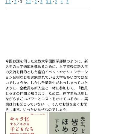
1-1
・
2
・3　
2-1
・
2
・
3
3-1
・
2
4
5
今回お話を伺った文教大学国際学部様のように、新
入生の大学適応を進めるために、入学直後に新入生
の交流を目的とした宿泊イベントやオリエンテーシ
ョン合宿などを実施されている大学も多いのではな
いでしょうか。しかし千葉先生がおっしゃっていた
ように、全教員も新入生と一緒に参加して、「教員
とゼミの仲間と知り合う」ために、在学生も活用し
ながらすごいパワーとコストをかけているのに、実
態は何も起こっていない…。そんなお話を良くお聞
きします。いったいなぜなのでしょう。