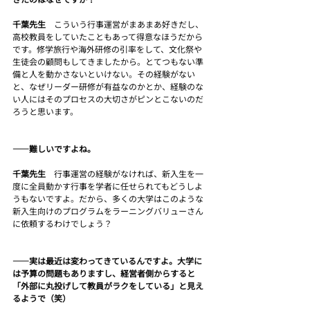
千葉先生　
こういう行事運営がまあまあ好きだし、
高校教員をしていたこともあって得意なほうだから
です。修学旅行や海外研修の引率をして、文化祭や
生徒会の顧問もしてきましたから。とてつもない準
備と人を動かさないといけない。その経験がない
と、なぜリーダー研修が有益なのかとか、経験のな
い人にはそのプロセスの大切さがピンとこないのだ
ろうと思います。
――難しいですよね。
千葉先生　
行事運営の経験がなければ、新入生を一
度に全員動かす行事を学者に任せられてもどうしよ
うもないですよ。だから、多くの大学はこのような
新入生向けのプログラムをラーニングバリューさん
に依頼するわけでしょう？
――実は最近は変わってきているんですよ。大学に
は予算の問題もありますし、経営者側からすると
「外部に丸投げして教員がラクをしている」と見え
るようで（笑）