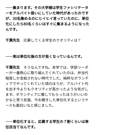
――集まります。その大学様は学生ファシリテータ
ーをアルバイト扱いにしていた時代があったのです
が、30名集めるのにヒイヒイ
言っていたのに、単位
化にしたら80名くらいはすぐに集まるようになった
んです。
千葉先生　
応募してくる学生のクオリティは？
――実は単位化後の方が良くなっているんです。
千葉先生　
そうなんですね。本学では、学部リーダ
ーが一番熱心に取り組んでくれていたのは、弁当代
程度しか支給されない時代でした。純粋なボランテ
ィアでやってくれていた頃のほうが、アルバイト代
を出す今よりもクオリティが高かったような気がし
ます。ボランティアに徹してもらったほうがいいの
かなと思う反面、今お聞きした単位化するというケ
ースも面白いなと感じました。
――単位化すると、応募する学生の７割くらいは単
位目当てなんです。