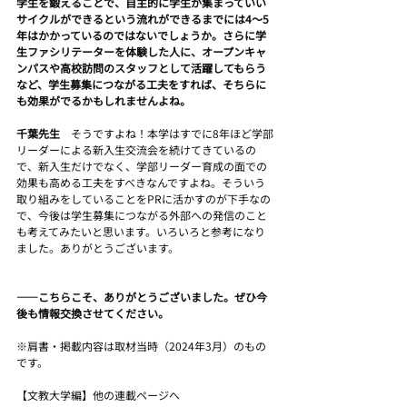
学生を鍛えることで、自主的に学生が集まっていい
サイクルができるという流れができるまでには4～5
年はかかっているのではないでしょうか。さらに学
生ファシリテーターを体験した人に、オープンキャ
ンパスや高校訪問のスタッフとして活躍してもらう
など、学生募集につながる工夫をすれば、そちらに
も効果がでるかもしれませんよね。
千葉先生　
そうですよね！本学はすでに8年ほど学部
リーダーによる新入生交流会を続けてきているの
で、新入生だけでなく、学部リーダー育成の面での
効果も高める工夫をすべきなんですよね。そういう
取り組みをしていることをPRに活かすのが下手なの
で、今後は学生募集につながる外部への発信のこと
も考えてみたいと思います。いろいろと参考になり
ました。ありがとうございます。
――こちらこそ、ありがとうございました。ぜひ今
後も情報交換させてください。
※肩書・掲載内容は取材当時（2024年3月）のもの
です。
【文教大学編】他の連載ページへ