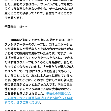
した。最初のうちはロールプレイングをしても蚊の
泣くような声しか出ない学生も、チームのみんなが
支えることで頑張ってくれて、自信をつけることが
できるんです。
千葉先生　
ほ～～
――10年ほど前にこの取り組みを始めた頃は、学生
ファシリテーターのグループは、コミュニケーショ
ンが達者な人と苦手な人とを組み合わせたほうがい
いと考えて教員側で決めていたんです。ですが、今
は「学習スタイル」というツールをもとに、できる
だけ多様なグループをつくることを条件に、自分た
ちで決めてもらっています。「自分たちで選んだ6人
のメンバーで、2日間で4クラスを担当してもらう」
ということにして、あとは本人たちに任せているん
です。驚いたことに、このやり方にしてから新入生
側の満足度がビュンと上がったんです。学生の自主
性を大事にするというのはこんなに大事なのかと、
こちら側も気づかされました。
単位化の背景など、
この事例については過去のブログでも紹介していま
すので、ぜひご覧ください
。