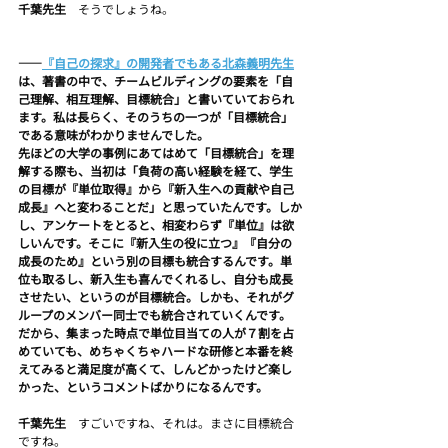
千葉先生　
そうでしょうね。
――
『自己の探求』の開発者でもある北森義明先生
は、著書の中で、チームビルディングの要素を「自
己理解、相互理解、目標統合」と書いていておられ
ます。私は長らく、そのうちの一つが「目標統合」
である意味がわかりませんでした。
先ほどの大学の事例にあてはめて「目標統合」を理
解する際も、当初は「負荷の高い経験を経て、学生
の目標が『単位取得』から『新入生への貢献や自己
成長』へと変わることだ」と思っていたんです。しか
し、アンケートをとると、相変わらず『単位』は欲
しいんです。そこに『新入生の役に立つ』『自分の
成長のため』という別の目標も統合するんです。単
位も取るし、新入生も喜んでくれるし、自分も成長
させたい、というのが目標統合。しかも、それがグ
ループのメンバー同士でも統合されていくんです。
だから、集まった時点で単位目当ての人が７割を占
めていても、めちゃくちゃハードな研修と本番を終
えてみると満足度が高くて、しんどかったけど楽し
かった、というコメントばかりになるんです。
千葉先生　
すごいですね、それは。まさに目標統合
ですね。