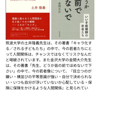
筑波大学の土井隆義先生は、その著書「キャラ化す
る／される子どもたち」の中で、今の若者たちにと
って人間関係は、チャンスではなくてリスクなんだ
と喝破されています。また金沢大学の金間大介先生
は、その著書「先生、どうか皆の前でほめないで下
さい」の中で、今の若者像について、『目立つのが
嫌い・横並びの平等意識が強い・自分で決められな
い・いつも自分が浮いていないか心配している・保
険に保険をかけるような人間関係』と見られてい
て、それは結局『自分に自信がない』のだとおっし
ゃっておられます。
私共が師事した
北森先生
が作られた「
自己の探求
」
プログラムには、「自己理解を深めて自信を持と
う」と言うサブタイトルがつけられていました。今
の学生さん達の大学適応を進めるには、そのよう
な、「自己理解を深めて自信を持てる
場
」が必要な
のかもしれません。
チームビルディング
学生ファシリテーター
新入生