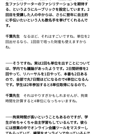
生ファシリテーターのファシリテーションを期待す
る、というようにルーブリックを設定しています。2
回目を受講した人の中からは、さらに翌年に自主的
に手伝いたいという人も数名手を挙げてくれるんで
す。
千葉先生　
なるほど、それはすごいですね。単位を2
回出せるなら、1回目で培った財産も使えますから
ね。
――そうですね。実は2回も単位を出すことについて
は、学内でも議論があったようです。2日間研修を2
回やって、リハーサルを1日やって、本番も2日ある
ので、全部で丸7日間ほどになるので4単位になるん
です。学生は2年参加すると8単位取得になるので。
千葉先生　
それはやりすぎかもしれませんが、拘束
時間を計算すると4単位になっちゃいますね。
――拘束時間が長いということもあるのですが、学
生がめちゃくちゃ自主学習もしているんです。彼ら
には授業の中でオンライン会議ツールをマスターし
てもらっていて、練習をオンラインでやっているんで