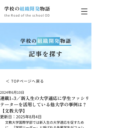
学校の
組織開発
物語
the Road of the school OD
学校の
組織開発
物語
記事を探す
＜ TOPページへ戻る
2024年6月10日
連載1-3／新入生の大学適応に学生ファシリ
テーターを活用している他大学の事例は？
【文教大学】
更新日：
2025年8月4日
文教大学国際学部では新入生の大学適応を促すため
に、「学部リーダー」と呼ばれる先輩学生がファシ