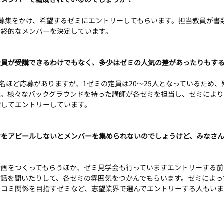
に募集をかけ、希望するゼミにエントリーしてもらいます。担当教員が書
最終的なメンバーを決定しています。
全員が受講できるわけでもなく、多少はゼミの人気の差があったりもす
0名ほど応募がありますが、1ゼミの定員は20～25人となっているため
す。様々なバックグラウンドを持った講師が各ゼミを担当し、ゼミによ
探してエントリーしています。
力をアピールしないとメンバーを集められないのでしょうけど、みなさ
動画をつくってもらうほか、ゼミ見学会も行っていますエントリーする前
接話を聞いたりして、各ゼミの雰囲気をつかんでもらいます。ゼミによっ
スコミ関係を目指すゼミなど、志望業界で選んでエントリーする人もいま