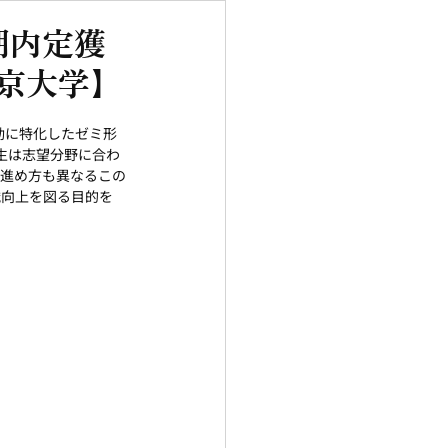
期内定獲
京大学】
動に特化したゼミ形
生は志望分野に合わ
も進め方も異なるこの
識向上を図る目的を