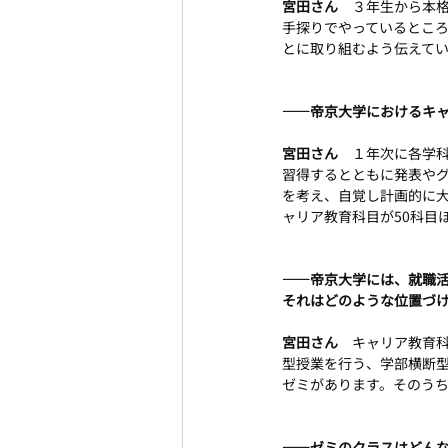
宮田さん　
３年生から本
手探りでやっているとこ
とに取り組むよう伝えて
――帝京大学におけるキ
宮田さん　
１年次に各学
習得するとともに発表や
を考え、自覚し計画的に
ャリア教育科目が50科目
――帝京大学には、就職
それはどのような位置づ
宮田さん　
キャリア教育
型授業を行う、学部横断型
ゼミがあります。そのう
――ゼミのクラスはどん