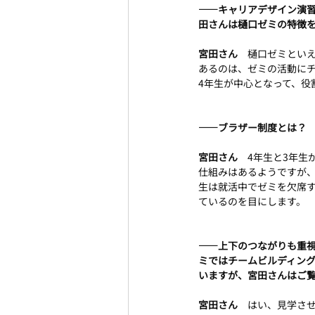
――キャリアデザイン演
田さんは樋口ゼミの特徴
宮田さん　
樋口ゼミといえ
あるのは、ゼミの活動に
4年生が中心となって、役
――ブラザー制度とは？
宮田さん　
4年生と3年生
仕組みはあるようですが、
生は就活中でゼミを欠席
ているのを目にします。
――上下のつながりも重
ミではチームビルディング
いますが、宮田さんはご
宮田さん　
はい、見学さ