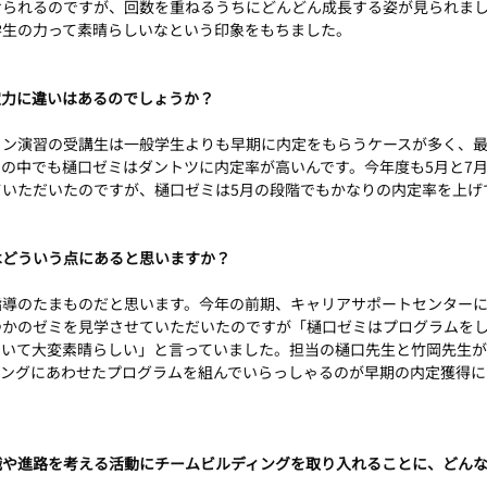
けられるのですが、回数を重ねるうちにどんどん成長する姿が見られま
学生の力って素晴らしいなという印象をもちました。
定力に違いはあるのでしょうか？
ン演習の受講生は一般学生よりも早期に内定をもらうケースが多く、最
の中でも樋口ゼミはダントツに内定率が高いんです。今年度も5月と7
ていただいたのですが、樋口ゼミは5月の段階でもかなりの内定率を上げ
はどういう点にあると思いますか？
指導のたまものだと思います。今年の前期、キャリアサポートセンター
つかのゼミを見学させていただいたのですが「樋口ゼミはプログラムを
でいて大変素晴らしい」と言っていました。担当の樋口先生と竹岡先生
ミングにあわせたプログラムを組んでいらっしゃるのが早期の内定獲得に
職や進路を考える活動にチームビルディングを取り入れることに、どん