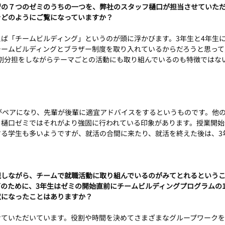
習の７つのゼミのうちの一つを、弊社のスタッフ樋口が担当させていた
をどのようにご覧になっていますか？
ば「チームビルディング」というのが頭に浮かびます。3年生と4年生
チームビルディングとブラザー制度を取り入れているからだろうと思って
割分担をしながらテーマごとの活動にも取り組んでいるのも特徴ではな
がペアになり、先輩が後輩に適宜アドバイスをするというものです。他
樋口ゼミではそれがより強固に行われている印象があります。授業開始
する学生も多いようですが、就活の合間に来たり、就活を終えた後は、3
視しながら、チームで就職活動に取り組んでいるのがみてとれるという
のために、3年生はゼミの開始直前にチームビルディングプログラムの
覧になったことはありますか？
せていただいています。役割や時間を決めてさまざまなグループワークを