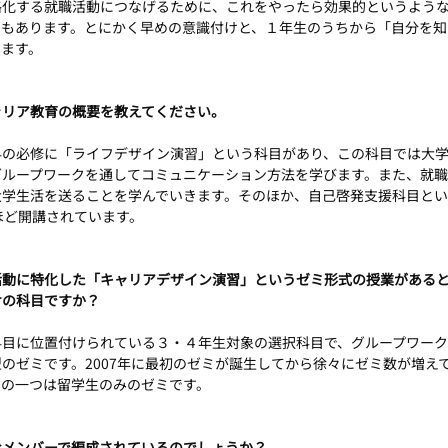
格化する就職活動につなげるために、これをやったら効果的というよう
ろもあります。とにかく早めの意識付けと、１年生のうちから「自分を知
います。
ャリア教育の概要を教えてください。
科の必修に「ライフデザイン演習」という科目があり、この科目では大
グループワークを通してコミュニケーション方法を学びます。また、就
大学生活を送ることを学んでいきます。そのほか、自己啓発支援科目と
ほど開講されています。
活動に特化した「キャリアデザイン演習」というゼミ形式の授業がある
けの科目ですか？
科目に位置付けられている３・４年生対象の選択科目で、グループワー
のゼミです。2007年に最初のゼミが誕生してから徐々にゼミ数が増え
ちの一つは留学生のみのゼミです。
なメンバーで編成されているのでしょうか？