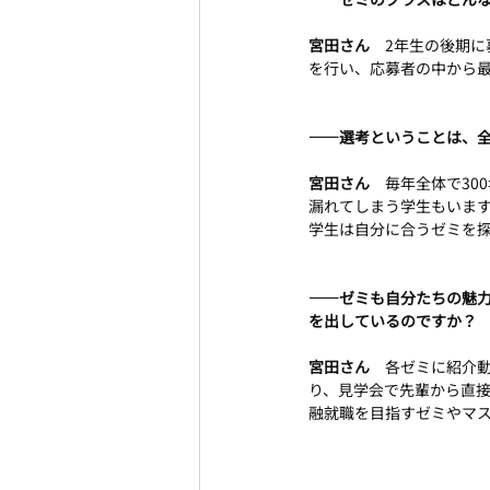
宮田さん　
2年生の後期
を行い、応募者の中から
――選考ということは、
宮田さん　
毎年全体で30
漏れてしまう学生もいま
学生は自分に合うゼミを
――ゼミも自分たちの魅
を出しているのですか？
宮田さん　
各ゼミに紹介
り、見学会で先輩から直
融就職を目指すゼミやマ