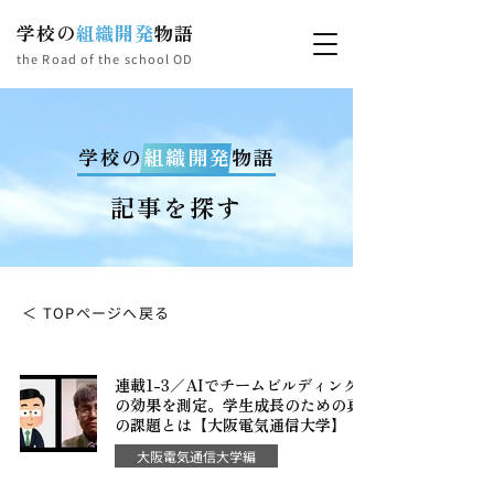
学校の
組織開発
物語
the Road of the school OD
学校の
組織開発
物語
記事を探す
＜ TOPページへ戻る
連載1-3／AIでチームビルディング
の効果を測定。学生成長のための真
の課題とは【大阪電気通信大学】
大阪電気通信大学編