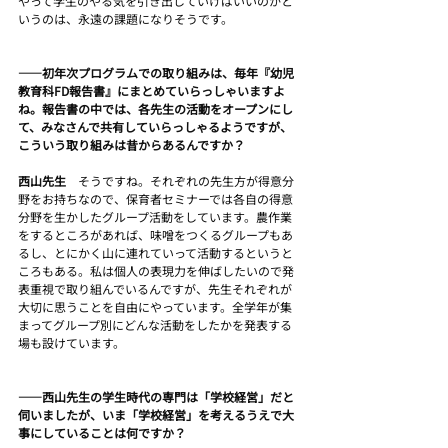
やって学生のやる気を引き出していけばいいのかと
いうのは、永遠の課題になりそうです。
――初年次プログラムでの取り組みは、毎年『幼児
教育科FD報告書』にまとめていらっしゃいますよ
ね。報告書の中では、各先生の活動をオープンにし
て、みなさんで共有していらっしゃるようですが、
こういう取り組みは昔からあるんですか？
西山先生　
そうですね。それぞれの先生方が得意分
野をお持ちなので、保育者セミナーでは各自の得意
分野を生かしたグループ活動をしています。農作業
をするところがあれば、味噌をつくるグループもあ
るし、とにかく山に連れていって活動するというと
ころもある。私は個人の表現力を伸ばしたいので発
表重視で取り組んでいるんですが、先生それぞれが
大切に思うことを自由にやっています。全学年が集
まってグループ別にどんな活動をしたかを発表する
場も設けています。
――西山先生の学生時代の専門は「学校経営」だと
伺いましたが、いま「学校経営」を考えるうえで大
事にしていることは何ですか？