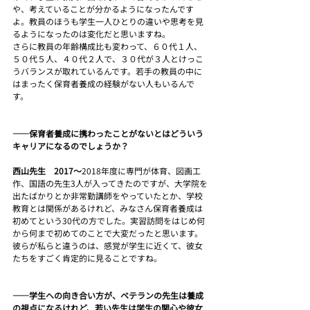
や、考えていることが分かるようになったんです
よ。教員のほうも学生一人ひとりの違いや思考を見
るようになったのは変化だと思いますね。
さらに教員の年齢構成比も変わって、６０代１人、
５０代５人、４０代２人で、３０代が３人とけっこ
うバランスが取れているんです。若手の教員の中に
はまったく保育者養成の経験がない人もいるんで
す。
――保育者養成に携わったことがないとはどういう
キャリアになるのでしょうか？
西山先生　2017～
2018年度に専門が体育、図画工
作、国語の先生3人が入ってきたのですが、大学院を
出たばかりとか非常勤講師をやっていたとか、学校
教育とは関係があるけれど、みなさん保育者養成は
初めてという30代の方でした。実習訪問をはじめ何
から何まで初めてのことで大変だったと思います。
彼らが私らと違うのは、感覚が学生に近くて、彼女
たちをすごく肯定的に見ることですね。
――学生への向き合い方が、ベテランの先生は養成
の視点になるけれど、若い先生は学生の関心や彼女