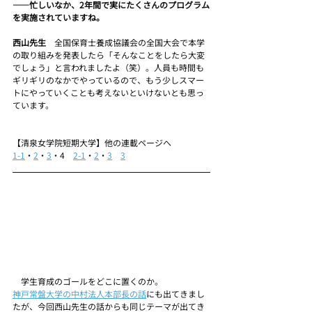
――忙しいなか、2年間で実にたくさんのプログラム
を実施されていますね。
西山先生　
全国保育士養成協議会の全国大会で本学
の取り組みを発表したら「そんなことをしたら大変
でしょう」と言われましたよ（笑）。人員も時間も
ギリギリのなかでやっているので、もう少しスマー
トにやっていくことも考えないといけないとも思っ
ています。
【清泉女学院短期大学】他の連載ページへ
1-1
・
2
・
3
・4　
2-1
・
2
・
3
3
　学生育成のゴールをどこに置くのか。
神戸常盤大学の中村法人本部長の話
にも出てきまし
たが、今回西山先生の話からも同じテーマが出てき