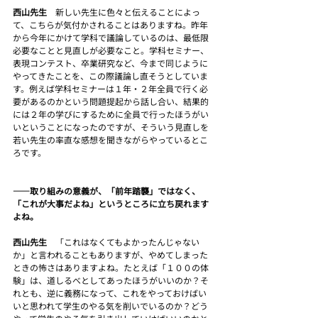
西山先生　
新しい先生に色々と伝えることによっ
て、こちらが気付かされることはありますね。昨年
から今年にかけて学科で議論しているのは、最低限
必要なことと見直しが必要なこと。学科セミナー、
表現コンテスト、卒業研究など、今まで同じように
やってきたことを、この際議論し直そうとしていま
す。例えば学科セミナーは１年・２年全員で行く必
要があるのかという問題提起から話し合い、結果的
には２年の学びにするために全員で行ったほうがい
いということになったのですが、そういう見直しを
若い先生の率直な感想を聞きながらやっているとこ
ろです。
――取り組みの意義が、「前年踏襲」ではなく、
「これが大事だよね」というところに立ち戻れます
よね。
西山先生　
「これはなくてもよかったんじゃない
か」と言われることもありますが、やめてしまった
ときの怖さはありますよね。たとえば「１００の体
験」は、道しるべとしてあったほうがいいのか？そ
れとも、逆に義務になって、これをやっておけばい
いと思われて学生のやる気を削いでいるのか？どう