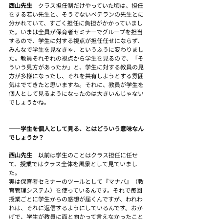
西山先生　
クラス担任制だけやっていた頃は、担任
をする若い先生と、そうでないベテランの先生とに
分かれていて、すごく担任に負担がかかっていまし
た。いまは全員が保育者セミナーでグループを担当
するので、学生に対する視点が担任任せにならず、
みんなで学生を見なきゃ、というふうに変わりまし
た。教員それぞれの視点から学生を見るので、「そ
ういう見方があったか」と、学生に対する教員の見
方が多様になったし、それを共有しようとする雰囲
気はでてきたと思いますね。それに、教員が学生を
個人として見るようになったのは大きいんじゃない
でしょうかね。
――学生を個人として見る、とはどういう意味なん
でしょうか？
西山先生　
以前は学生のことはクラス担任に任せ
て、授業ではクラス全体を風景として見ていまし
た。
実は保育者セミナーのツールとして『マナバ』（教
育管理システム）を使っているんです。それで毎回
授業ごとに学生からの感想が届くんですが、われわ
れは、それに返信するようにしているんです。おか
げで、学生が教員に面と向かって言えなかったこと