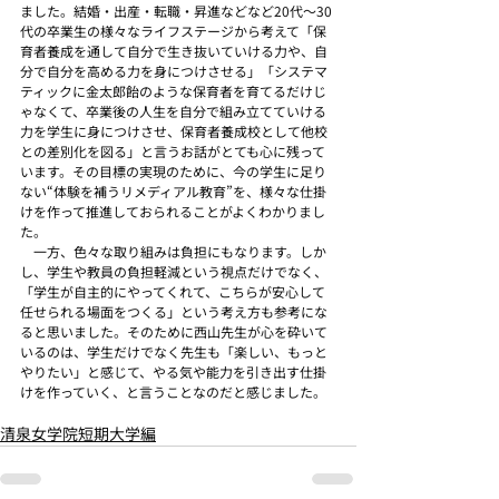
ました。結婚・出産・転職・昇進などなど20代～30
代の卒業生の様々なライフステージから考えて「保
育者養成を通して自分で生き抜いていける力や、自
分で自分を高める力を身につけさせる」「システマ
ティックに金太郎飴のような保育者を育てるだけじ
ゃなくて、卒業後の人生を自分で組み立てていける
力を学生に身につけさせ、保育者養成校として他校
との差別化を図る」と言うお話がとても心に残って
います。その目標の実現のために、今の学生に足り
ない“体験を補うリメディアル教育”を、様々な仕掛
けを作って推進しておられることがよくわかりまし
た。
　一方、色々な取り組みは負担にもなります。しか
し、学生や教員の負担軽減という視点だけでなく、
「学生が自主的にやってくれて、こちらが安心して
任せられる場面をつくる」という考え方も参考にな
ると思いました。そのために西山先生が心を砕いて
いるのは、学生だけでなく先生も「楽しい、もっと
やりたい」と感じて、やる気や能力を引き出す仕掛
けを作っていく、と言うことなのだと感じました。
清泉女学院短期大学編