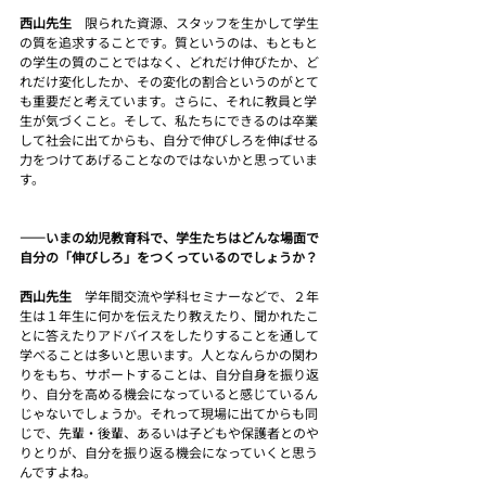
西山先生　
限られた資源、スタッフを生かして学生
の質を追求することです。質というのは、もともと
の学生の質のことではなく、どれだけ伸びたか、ど
れだけ変化したか、その変化の割合というのがとて
も重要だと考えています。さらに、それに教員と学
生が気づくこと。そして、私たちにできるのは卒業
して社会に出てからも、自分で伸びしろを伸ばせる
力をつけてあげることなのではないかと思っていま
す。
――いまの幼児教育科で、学生たちはどんな場面で
自分の「伸びしろ」をつくっているのでしょうか？ 
西山先生　
学年間交流や学科セミナーなどで、２年
生は１年生に何かを伝えたり教えたり、聞かれたこ
とに答えたりアドバイスをしたりすることを通して
学べることは多いと思います。人となんらかの関わ
りをもち、サポートすることは、自分自身を振り返
り、自分を高める機会になっていると感じているん
じゃないでしょうか。それって現場に出てからも同
じで、先輩・後輩、あるいは子どもや保護者とのや
りとりが、自分を振り返る機会になっていくと思う
んですよね。