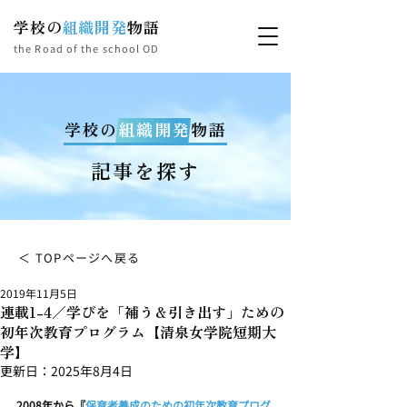
学校の
組織開発
物語
the Road of the school OD
学校の
組織開発
物語
記事を探す
＜ TOPページへ戻る
2019年11月5日
連載1-4／学びを「補う＆引き出す」ための
初年次教育プログラム【清泉女学院短期大
学】
更新日：
2025年8月4日
2008年から『
保育者養成のための初年次教育プログ