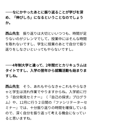
――なにかやったあとに振り返ることが学びを深
め、「伸びしろ」になるということなのでしょう
か。
西山先生　
振り返りは大切といいつつも、時間が足
りないのがジレンマでして。授業中にはそんな時間
を取れないですし、学生に授業のあとで自分で振り
返りをしなさいといってもやらないですし。
――4年制大学と違って、2年間だとカリキュラムは
タイトですし、入学の翌年から就職活動も始まりま
すしね。
西山先生　
そう、あれもやらなきゃこれもやらなき
ゃと学生は流れ作業でやりますからね。入学前に行
う『自分発見セミナー』（『自己の探求』プログラ
ム）や、12月に行う２日間の『ファシリテーターセ
ミナー』では、十分振り返りの時間を確保している
ので、深く自分を振り返って考える機会になってい
ると思いますね。