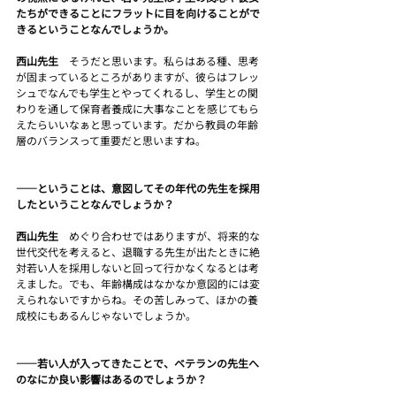
たちができることにフラットに目を向けることがで
きるということなんでしょうか。
西山先生　
そうだと思います。私らはある種、思考
が固まっているところがありますが、彼らはフレッ
シュでなんでも学生とやってくれるし、学生との関
わりを通して保育者養成に大事なことを感じてもら
えたらいいなぁと思っています。だから教員の年齢
層のバランスって重要だと思いますね。
――ということは、意図してその年代の先生を採用
したということなんでしょうか？
西山先生　
めぐり合わせではありますが、将来的な
世代交代を考えると、退職する先生が出たときに絶
対若い人を採用しないと回って行かなくなるとは考
えました。でも、年齢構成はなかなか意図的には変
えられないですからね。その苦しみって、ほかの養
成校にもあるんじゃないでしょうか。
――若い人が入ってきたことで、ベテランの先生へ
のなにか良い影響はあるのでしょうか？