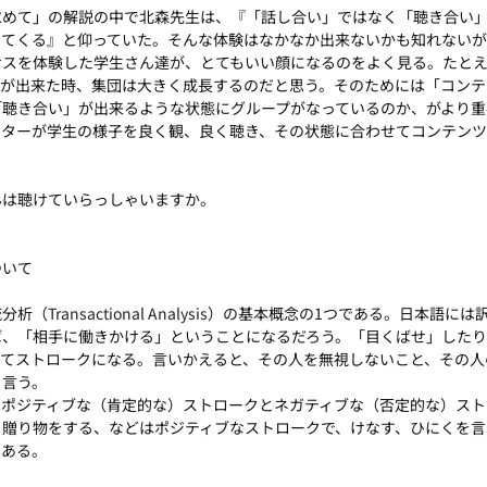
求めて」の解説の中で北森先生は、『「話し合い」ではなく「聴き合い
出てくる』と仰っていた。そんな体験はなかなか出来ないかも知れない
サスを体験した学生さん達が、とてもいい顔になるのをよく見る。たと
いが出来た時、集団は大きく成長するのだと思う。そのためには「コンテ
「聴き合い」が出来るような状態にグループがなっているのか、がより重
ーターが学生の様子を良く観、良く聴き、その状態に合わせてコンテン
んは聴けていらっしゃいますか。
ついて
流分析（
Transactional Analysis
）の基本概念の1つである。日本語には
ば、「相手に働きかける」ということになるだろう。「目くばせ」したり
べてストロークになる。言いかえると、その人を無視しないこと、その人
と言う。
はポジティブな（肯定的な）ストロークとネガティブな（否定的な）スト
、贈り物をする、などはポジティブなストロークで、けなす、ひにくを言
である。