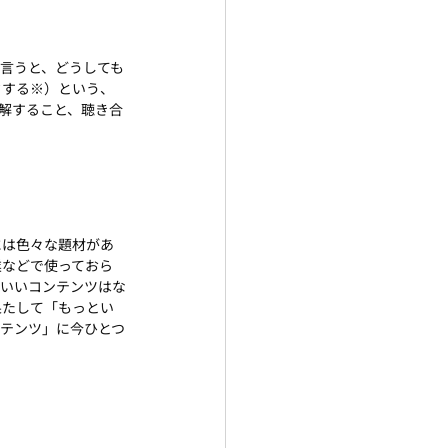
言うと、どうしても
クする※）という、
解すること、聴き合
には色々な題材があ
業などで使っておら
といいコンテンツはな
果たして「もっとい
テンツ」に今ひとつ