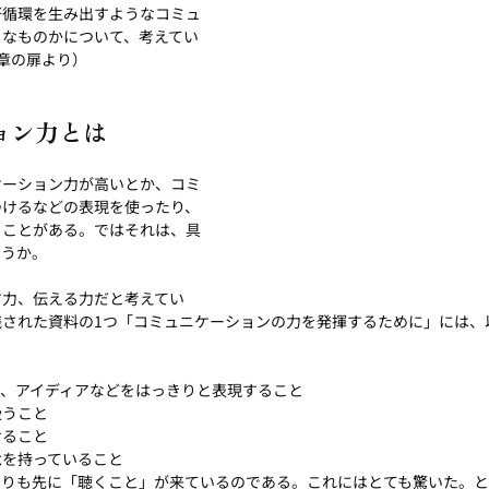
好循環を生み出すようなコミュ
うなものかについて、考えてい
章の扉より）
ョン力とは
ケーション力が高いとか、コミ
つけるなどの表現を使ったり、
ることがある。ではそれは、具
うか。 
す力、伝える力だと考えてい
残された資料の1つ「コミュニケーションの力を発揮するために」には、
と
と、アイディアなどをはっきりと表現すること
扱うこと
けること
念を持っていること
よりも先に「聴くこと」が来ているのである。これにはとても驚いた。