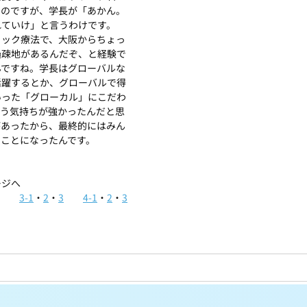
たのですが、学長が「あかん。
れていけ」と言うわけです。
ョック療法で、大阪からちょっ
過疎地があるんだぞ、と経験で
んですね。学長はグローバルな
活躍するとか、グローバルで得
いった「グローカル」にこだわ
いう気持ちが強かったんだと思
があったから、最終的にはみん
むことになったんです。
ージへ
3-1
・
2
・
3
4-1
・
2
・
3