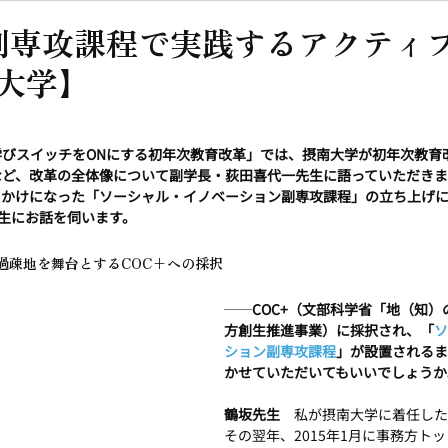
／副専攻課程で実践するアクティ
大学】
学びスイッチをONにする初年次教育改革」では、摂南大学が初年次教育
など、改革の全体像について副学長・荻田喜代一先生に語っていただき
っかけになった「ソーシャル・イノベーション副専攻課程」の立ち上げ
先生にお話を伺います。
過疎地を舞台とするCOC+への採択
──
COC+（文部科学省「地（知
方創生推進事業）に採択され、「
ソ
ション副専攻課程
」が設置されるま
かせていただいてもいいでしょうか
鶴坂先生　
私が摂南大学に着任した
その翌年、2015年1月に事務方ト