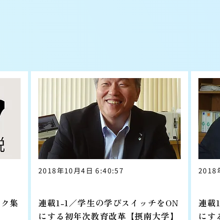
2018年10月4日 6:40:57
2018
摂南大学編
ンク集
連載1-1／学生の学びスイッチをON
連載
にする初年次教育改革【摂南大学】
にす