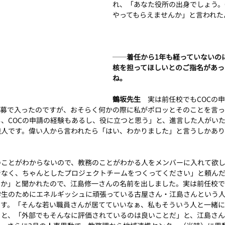
れ、「あなた役所の出身でしょう。
やってもらえませんか」と言われた
──
着任から1年も経っていないの
核を担ってほしいとのご指名があっ
ね。
鶴坂先生　
実は前任校でもCOCの
公募で入ったのですが、おそらく何かの際に私がポロッとそのことを言っ
、COCの申請の経験もあるし、役に立つと思う」と、進言した人がい
織人です。偉い人から言われたら「はい、わかりました」と言うしかあり
のことがわからないので、教務のことがわかる人をメンバーに入れて欲
でなく、ちゃんとしたプロジェクトチームをつくってください」と頼んだ
すか」と聞かれたので、江島修一さんの名前を出しました。実は前任校で
学生のためにエネルギッシュに頑張っている古屋さん・江島さんという
です。「そんな若い職員さんが居てていいなぁ、私もそういう人と一緒
うと、「外部でもそんなに評価されているのは良いことだ」と、江島さん