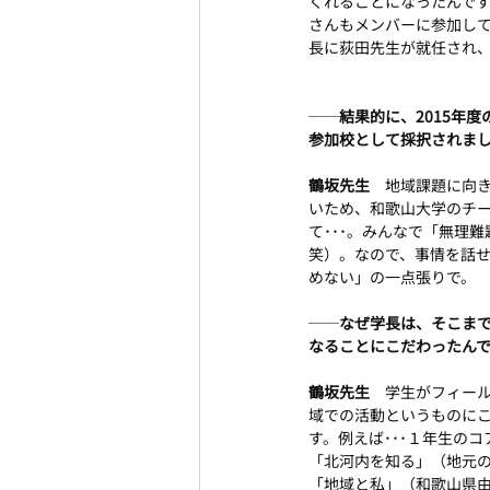
くれることになったんです
さんもメンバーに参加し
長に荻田先生が就任され、
──
結果的に、2015年
参加校として採択されま
鶴坂先生　
地域課題に向き
いため、和歌山大学のチ
て･･･。みんなで「無理
笑）。なので、事情を話
めない」の一点張りで。
──
なぜ学長は、そこまで
なることにこだわったん
鶴坂先生　
学生がフィー
域での活動というものに
す。例えば･･･１年生の
「北河内を知る」（地元
「地域と私」（和歌山県