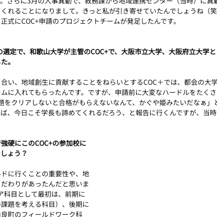
。さらに3月の人事異動で、教務課から地域連携センター（当時）に異
てくれることになりまして。きっと私が引き寄せていたんでしょうね（笑
正式にCOC+申請のプロジェクトチームが発足したんです。
度の選定で、和歌山大学が主管のCOC+で、大阪市立大学、大阪府立大学
した。
合い、地域創生に貢献することをねらいとするCOC＋では、都会の大
ームに入れてもらったんです。ですが、申請前に大変なハードルをたくさ
難題をクリアしないと合格がもらえないなんて、かぐや姫みたいだなぁ」
せば、今日こそ学長も諦めてくれるだろう、と報告に行くんですが、当時
強硬にこのCOC+の参加校に
でしょう？
ルドに行くことの重要性や、地
こだわりがあったんだと思いま
コア科目として最初は、前期に
の課題を考える科目）、後期に
由良町のフィールドワーク科