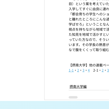
目）という案を考えてい
入学してすぐに由良に連
「都会育ちの学生へのシ
と離れたところにこんな
学ばせろ」ということな
視点を持ちながら地域で
た知見を地域で活かすと
っていた方なので、そう
います。その学長の熱意
なで腹をくくって取り組
【摂南大学】他の連載ペ
1-1
・
2
・
3
・
4
　2-1・
2
・
3
摂南大学編