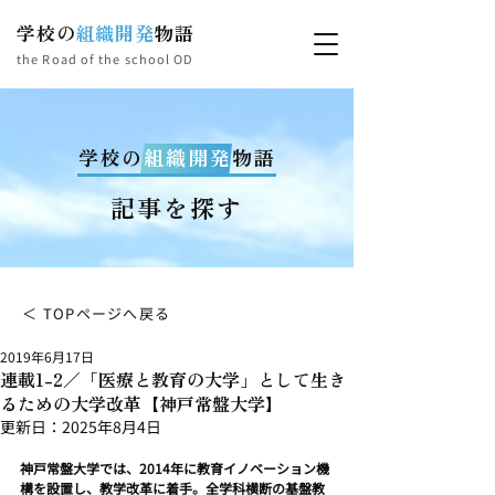
学校の
組織開発
物語
the Road of the school OD
学校の
組織開発
物語
記事を探す
＜ TOPページへ戻る
2019年6月17日
連載1-2／「医療と教育の大学」として生き
るための大学改革【神戸常盤大学】
更新日：
2025年8月4日
神戸常盤大学では、2014年に教育イノベーション機
構を設置し、教学改革に着手。全学科横断の基盤教