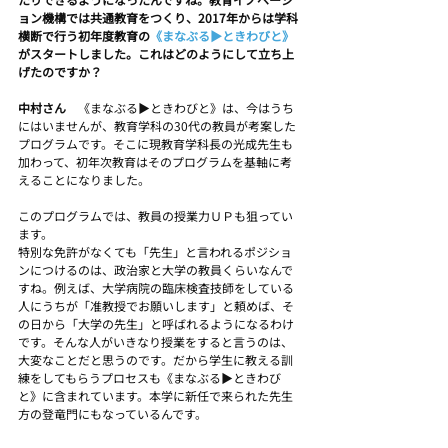
ョン機構では共通教育をつくり、2017年からは学科
横断で行う初年度教育の
《まなぶる▶ときわびと》
がスタートしました。これはどのようにして立ち上
げたのですか？
中村さん　
《まなぶる▶ときわびと》は、今はうち
にはいませんが、教育学科の30代の教員が考案した
プログラムです。そこに現教育学科長の光成先生も
加わって、初年次教育はそのプログラムを基軸に考
えることになりました。
このプログラムでは、教員の授業力ＵＰも狙ってい
ます。
特別な免許がなくても「先生」と言われるポジショ
ンにつけるのは、政治家と大学の教員くらいなんで
すね。例えば、大学病院の臨床検査技師をしている
人にうちが「准教授でお願いします」と頼めば、そ
の日から「大学の先生」と呼ばれるようになるわけ
です。そんな人がいきなり授業をすると言うのは、
大変なことだと思うのです。だから学生に教える訓
練をしてもらうプロセスも《まなぶる▶ときわび
と》に含まれています。本学に新任で来られた先生
方の登竜門にもなっているんです。