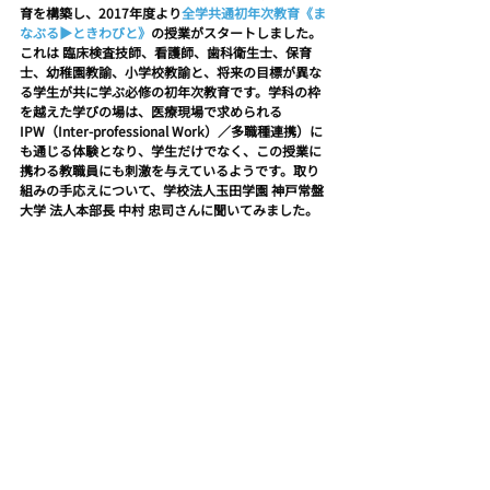
育を構築し、2017年度より
全学共通初年次教育《ま
なぶる▶ときわびと》
の授業がスタートしました。
これは 臨床検査技師、看護師、歯科衛生士、保育
士、幼稚園教諭、小学校教諭と、将来の目標が異な
る学生が共に学ぶ必修の初年次教育です。学科の枠
を越えた学びの場は、医療現場で求められる
IPW（Inter-professional Work）／多職種連携）に
も通じる体験となり、学生だけでなく、この授業に
携わる教職員にも刺激を与えているようです。取り
組みの手応えについて、学校法人玉田学園 神戸常盤
大学 法人本部長 中村 忠司さんに聞いてみました。