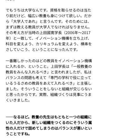
でもうちは大学なんです。資格を取らせるのは当た
り前だけど、幅広い教養も身につけて欲しい。だか
ら「大学人であれ」と言うんです。そのためには、
まずは教える教員が大学人でなければなりません。
その考え方が当時の上田國寛学長（2006年～2017
年）と一致して、イノベーション機構を立ち上げ、
科目を変えよう、カリキュラムを変えよう、横串を
さしていこう、ということになったんです。
一番難しかったのはどの教員をイノベーション機構
に入れるか、ということ。上田学長は「一般教養の
教員をみんな入れるべき」と言われましたが、私は
バランスの問題も考えて「専門の学科で役に立って
いるうるさめの教員をあえて入れるべき」と主張し
ました。そういうことをしないと組織が交じらない
と思ったからです。実際、組織づくりは見事にうま
くいきました。
――なるほど。教養の先生はもともと一つの組織に
いた人だから、新しい組織をつくるのにそういう属
性の人だけで固めてしまうのはバランスが悪いとい
うことですね。