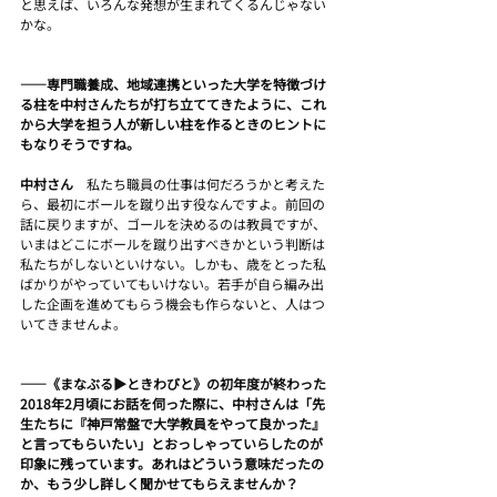
と思えば、いろんな発想が生まれてくるんじゃない
かな。
――専門職養成、地域連携といった大学を特徴づけ
る柱を中村さんたちが打ち立ててきたように、これ
から大学を担う人が新しい柱を作るときのヒントに
もなりそうですね。
中村さん　
私たち職員の仕事は何だろうかと考えた
ら、最初にボールを蹴り出す役なんですよ。前回の
話に戻りますが、ゴールを決めるのは教員ですが、
いまはどこにボールを蹴り出すべきかという判断は
私たちがしないといけない。しかも、歳をとった私
ばかりがやっていてもいけない。若手が自ら編み出
した企画を進めてもらう機会も作らないと、人はつ
いてきませんよ。
――《まなぶる▶ときわびと》の初年度が終わった
2018年2月頃にお話を伺った際に、中村さんは「先
生たちに『神戸常盤で大学教員をやって良かった』
と言ってもらいたい」とおっしゃっていらしたのが
印象に残っています。あれはどういう意味だったの
か、もう少し詳しく聞かせてもらえませんか？