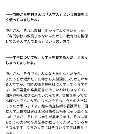
――当時から中村さんは「大学人」という言葉をよ
く使っていましたね。
中村さん　
それは教員に向かってよく言いました。
「専門学校の教員じゃないんだから、教育力を担保
してこそ大学人である」という言い方で。
――学生についても、大学人を育てるんだ、とおっ
しゃってましたよ。
中村さん　
そうです。みんな大学生なんだから。
まだうちが短大だった時から入試課にいたからわか
るんですが、当時の衛生技術科に入学してくる学生
は、神戸常盤の卒業証書が欲しいわけじゃなくて、
国家資格を取りに来ていたんです。資格を取ってな
んぼなんです。大学になった今でも、うちの大学は
そうだと思いますよ。臨床検査技師も看護師も、国
立大学上位校は実は国家資格の合格率はそう高くな
いのですが、それでも学生が集まります。それは彼
らがその大学の卒業証書が欲しくて入学しているか
らなんです。うちの大学にはそういう学生は来ませ
んよ。