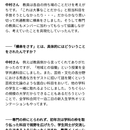
中村さん　
教員は各自の持ち場のことだけを考えが
ちです。「これは大事なことだから」と担当科目を
手放そうとしなかったり・・・。だからかなり思い
切って共通教育に横串をさしました。そうして専門
の教員にもメンバーに加わってもらって協議しなが
ら、考えていたことを具現化していったんです。
――「横串をさす」とは、具体的にはどういうこと
をされたんですか？
中村さん　
例えば教員側から言ってくれてありがた
かったのですが、「地域との協働」という授業を全
学共通科目にしました。また、芸術・文化の各分野
における秀逸な方をゲストに招いて話を聞くという
芸術文化論のような面白い科目をおいて、他の学科
の学生と一緒に取れるようにしました。うちぐらい
の規模の大学だからできることもあるだろうという
ことで、全学科合同で一泊二日の新入生学外オリエ
ンテーションもやってます。
――専門の枠にとらわれず、初年次は学科の枠を取
り払った科目で視野を広げたり、学生同士が交流し
たりできるようになったんですね。教育イノベーシ