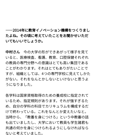
――2014年に教育イノベーション機構をつくりまし
たよね。その頃に考えていたことをお聞かせいただ
いてもいいでしょうか。
中村さん　
今の大学の形ができあがって様子を見て
いると、医療検査、看護、教育、口腔保健それぞれ
の教員の専門分野への意識はとても高い集団である
ことがわかります。それはとてもありがたいことで
すが、組織としては、4つの専門学校に見えてしかた
がない。それをなんとかしないといけないと思うよ
うになりました。
各学科は国家資格取得のための養成校に指定されて
いるため、指定規則があります。それが強すぎるた
め、自分の学科の科目でカリキュラムを構成するだ
けで終わっている。これをなんとか変えたいなと。
当時から、「教養を身につけろ」という中教審の話
も出ていましたし、大学において教員も学生諸君も
共通の何かを身につけられるようにしなければなら
ないと考えていました。