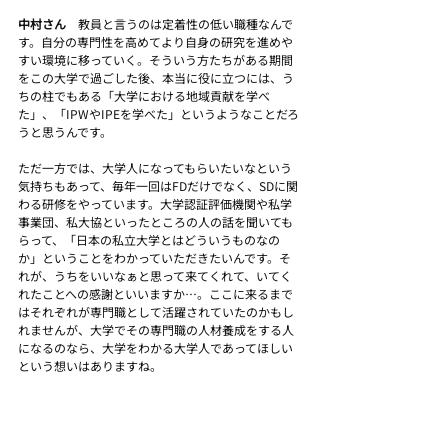
中村さん　
教員と言うのは定着性の低い職種なんで
す。自分の専門性を高めてより自身の研究を進めや
すい環境に移っていく。そういう方たちがある期間
をこの大学で過ごした後、本当に役に立つには、う
ちの柱でもある「大学における地域貢献を学べ
た」、「IPWやIPEを学べた」というようなことだろ
うと思うんです。
ただ一方では、大学人になってもらいたいなという
気持ちもあって、毎年一回はFDだけでなく、SDに関
わる研修をやっています。大学認証評価機関や私学
事業団、私大協といったところの人の話を聞いても
らって、「日本の私立大学とはどういうものなの
か」ということをわかっていただきたいんです。そ
れが、うちをいいなぁと思って来てくれて、いてく
れたことへの感謝といいますか…。ここに来るまで
はそれぞれが専門職として活躍されていたのかもし
れませんが、大学でその専門職の人材養成をする人
になるのなら、大学をわかる大学人であってほしい
という想いはありますね。