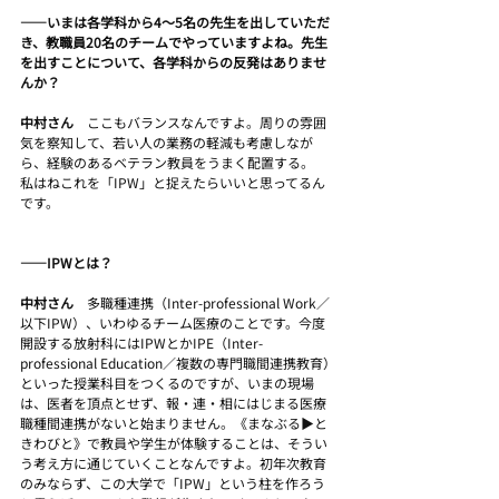
――いまは各学科から4～5名の先生を出していただ
き、教職員20名のチームでやっていますよね。先生
を出すことについて、各学科からの反発はありませ
んか？
中村さん　
ここもバランスなんですよ。周りの雰囲
気を察知して、若い人の業務の軽減も考慮しなが
ら、経験のあるベテラン教員をうまく配置する。
私はねこれを「IPW」と捉えたらいいと思ってるん
です。
――IPWとは？
中村さん　
多職種連携（Inter-professional Work／
以下IPW）、いわゆるチーム医療のことです。今度
開設する放射科にはIPWとかIPE（Inter-
professional Education／複数の専門職間連携教育）
といった授業科目をつくるのですが、いまの現場
は、医者を頂点とせず、報・連・相にはじまる医療
職種間連携がないと始まりません。《まなぶる▶と
きわびと》で教員や学生が体験することは、そうい
う考え方に通じていくことなんですよ。初年次教育
のみならず、この大学で「IPW」という柱を作ろう