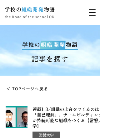
学校の
組織開発
物語
the Road of the school OD
学校の
組織開発
物語
記事を探す
＜ TOPページへ戻る
連載1-3/組織の土台をつくるのは
「自己理解」。チームビルディング
が持続可能な組織をつくる【常磐大
学】
常磐大学