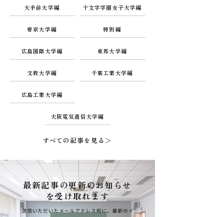
大手前大学編
十文字学園女子大学編
帝京大学編
特別編
広島国際大学編
東邦大学編
文教大学編
千葉工業大学編
広島工業大学編
大阪電気通信大学編
すべての記事を見る＞
最新記事の更新のお知らせ
を受け取れます
送信いただいたメールアドレス宛に、最新のイ